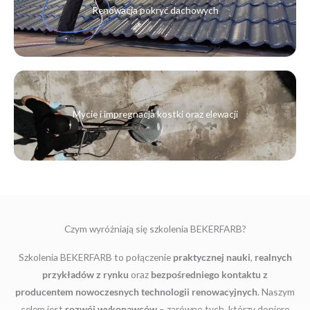
Renowacja pokryć dachowych
Mycie i impregnacja kostki oraz elewacji
Czym wyróżniają się szkolenia BEKERFARB?
Szkolenia BEKERFARB to połączenie
praktycznej nauki
,
realnych
przykładów z rynku
oraz
bezpośredniego kontaktu z
producentem nowoczesnych technologii renowacyjnych
. Naszym
celem jest
rozwój wykonawców
– zarówno tych, którzy dopiero