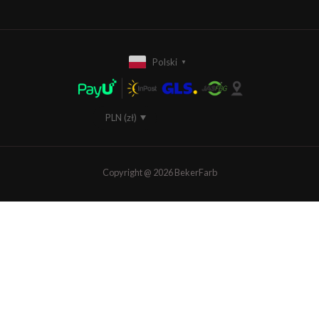
Polski
▼
PLN (zł)
EUR (€)
Copyright @ 2026 BekerFarb