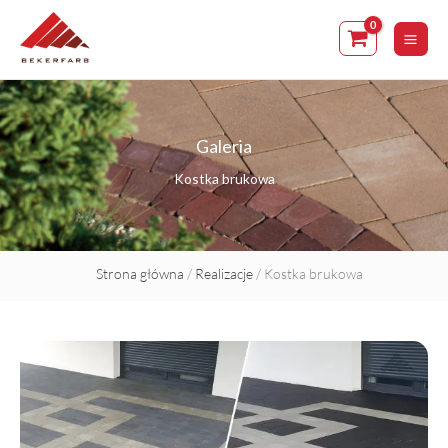
Skip
to
content
Galeria
Kostka brukowa
Strona główna
/
Realizacje
/ Kostka brukowa