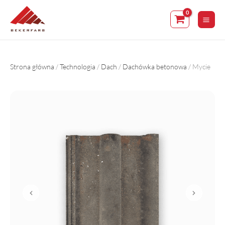
Skip
to
content
Strona główna
/
Technologia
/
Dach
/
Dachówka betonowa
/ Mycie