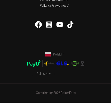
Polityka Prywatności
Polski
▼
PLN (zł)
EUR (€)
Copyright @ 2026 BekerFarb