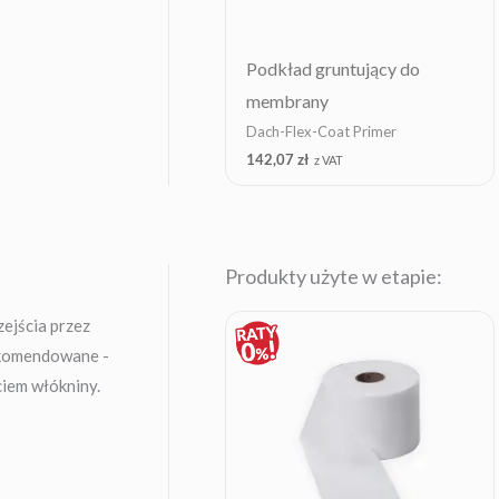
Podkład gruntujący do
membrany
Dach-Flex-Coat Primer
142,07
zł
z VAT
Produkty użyte w etapie:
Price
zejścia przez
range:
rekomendowane -
14,18 zł
through
ciem włókniny.
328,65 zł