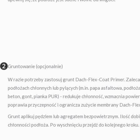
Gruntowanie (opcjonalnie)
W razie potrzeby zastosuj grunt Dach-Flex-Coat Primer. Zalec
podłożach chłonnych lub pylących (m.in. papa asfaltowa, podłoża
beton, gont, pianka PUR) - redukuje chłonność, wzmacnia powier
poprawia przyczepność i ogranicza zużycie membrany Dach-Fle
Grunt aplikuj pędzlem lub agregatem bezpowietrznym. Ilość dob
chłonności podłoża. Po wyschnięciu przejdź do kolejnego kroku.