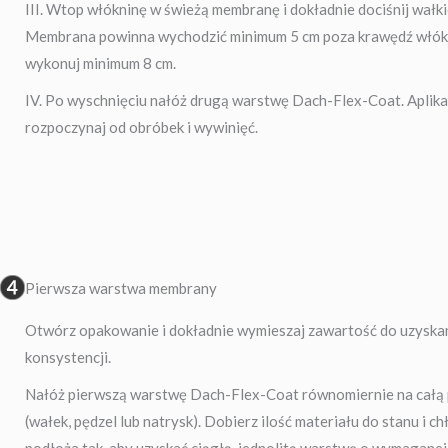
III. Wtop włókninę w świeżą membranę i dokładnie dociśnij wałk
Membrana powinna wychodzić minimum 5 cm poza krawędź włókn
wykonuj minimum 8 cm.
IV. Po wyschnięciu nałóż drugą warstwę Dach-Flex-Coat. Aplik
rozpoczynaj od obróbek i wywinięć.
Pierwsza warstwa membrany
Otwórz opakowanie i dokładnie wymieszaj zawartość do uzyskani
konsystencji.
Nałóż pierwszą warstwę Dach-Flex-Coat równomiernie na całą
(wałek, pędzel lub natrysk). Dobierz ilość materiału do stanu i c
podłoża tak, aby uzyskać ciągłą, jednolitą warstwę o wymaganej