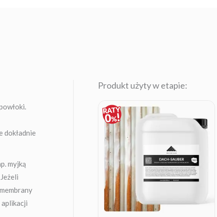
Produkt użyty w etapie:
Price
powłoki.
range:
19,90 zł
through
ie dokładnie
264,14 zł
np. myjką
Jeżeli
ą membrany
aplikacji