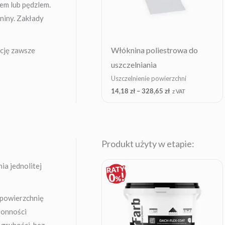
iem lub pędzlem.
iny. Zakłady
Włóknina poliestrowa do
ację zawsze
uszczelniania
Uszczelnienie powierzchni
14,18
zł
–
328,65
zł
z VAT
Produkt użyty w etapie:
Price
a jednolitej
range:
61,55 zł
through
983,91 zł
 powierzchnię
hłonności
 grubości, bez