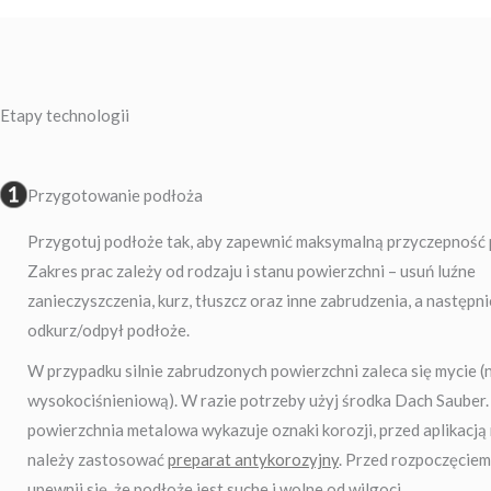
Etapy technologii
Przygotowanie podłoża
Przygotuj podłoże tak, aby zapewnić maksymalną przyczepność 
Zakres prac zależy od rodzaju i stanu powierzchni – usuń luźne
zanieczyszczenia, kurz, tłuszcz oraz inne zabrudzenia, a następn
odkurz/odpył podłoże.
W przypadku silnie zabrudzonych powierzchni zaleca się mycie (
wysokociśnieniową). W razie potrzeby użyj środka Dach Sauber. 
powierzchnia metalowa wykazuje oznaki korozji, przed aplikacj
należy zastosować
preparat antykorozyjny
. Przed rozpoczęciem 
upewnij się, że podłoże jest suche i wolne od wilgoci.