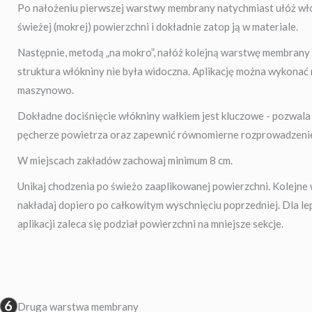
Po nałożeniu pierwszej warstwy membrany natychmiast ułóż wł
świeżej (mokrej) powierzchni i dokładnie zatop ją w materiale.
Następnie, metodą „na mokro”, nałóż kolejną warstwę membrany 
struktura włókniny nie była widoczna. Aplikację można wykonać 
maszynowo.
Dokładne dociśnięcie włókniny wałkiem jest kluczowe - pozwal
pęcherze powietrza oraz zapewnić równomierne rozprowadzeni
W miejscach zakładów zachowaj minimum 8 cm.
Unikaj chodzenia po świeżo zaaplikowanej powierzchni. Kolejne
nakładaj dopiero po całkowitym wyschnięciu poprzedniej. Dla lep
aplikacji zaleca się podział powierzchni na mniejsze sekcje.
Druga warstwa membrany