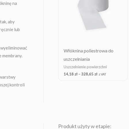
ókninę na
tak, aby
ręcznie lub
a wyeliminować
Włóknina poliestrowa do
e membrany.
uszczelniania
Uszczelnienie powierzchni
14,18
zł
–
328,65
zł
z VAT
 warstwy
szej kontroli
Produkt użyty w etapie: