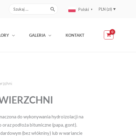
Search
PLN (zł)
Polski
▼
for:
EUR (€)
LORY
GALERIA
KONTAKT
erzchni
OWIERZCHNI
naczona do wykonywania hydroizolacji na
o oraz podłoża bitumiczne (papa, gont).
ardowym (bez włókniny) lub w wariancie