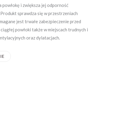
 powłokę i zwiększa jej odporność
 Produkt sprawdza się w przestrzeniach
wymagane jest trwałe zabezpieczenie przed
iągłej powłoki także w miejscach trudnych i
ntylacyjnych oraz dylatacjach.
IE
y membrany
Apli