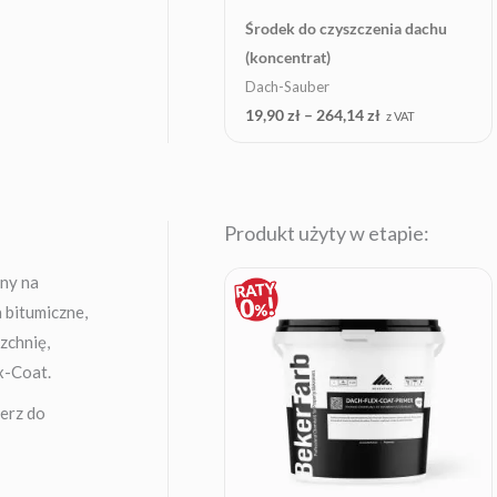
Środek do czyszczenia dachu
(koncentrat)
Dach-Sauber
19,90
zł
–
264,14
zł
z VAT
Produkt użyty w etapie:
any na
 bitumiczne,
zchnię,
x-Coat.
ierz do