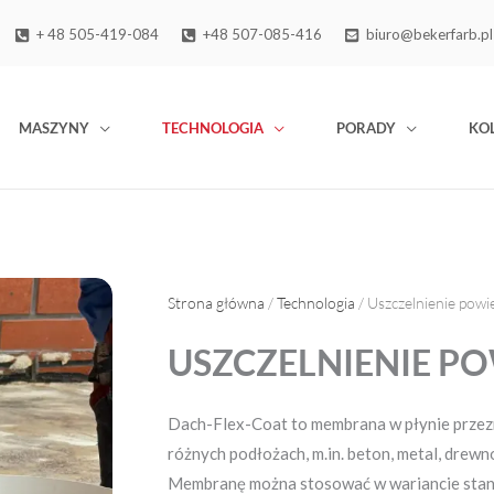
+ 48 505-419-084
+48 507-085-416
biuro@bekerfarb.pl
MASZYNY
TECHNOLOGIA
PORADY
KO
Strona główna
/
Technologia
/ Uszczelnienie powi
USZCZELNIENIE P
Dach-Flex-Coat to membrana w płynie przez
różnych podłożach, m.in. beton, metal, drewn
Membranę można stosować w wariancie stand