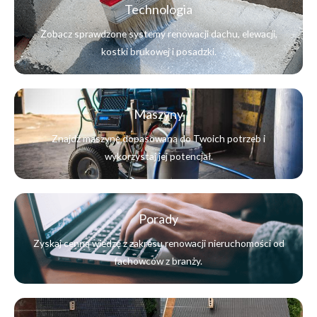
Technologia
Zobacz sprawdzone systemy renowacji dachu, elewacji,
kostki brukowej i posadzki.
Maszyny
Znajdź maszynę dopasowaną do Twoich potrzeb i
wykorzystaj jej potencjał.
Porady
Zyskaj cenną wiedzę z zakresu renowacji nieruchomości od
fachowców z branży.