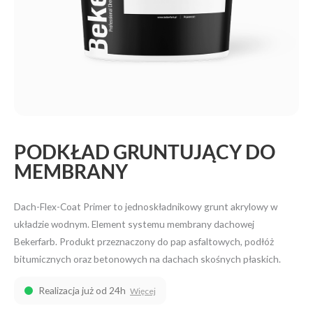
PODKŁAD GRUNTUJĄCY DO
MEMBRANY
Dach-Flex-Coat Primer to jednoskładnikowy grunt akrylowy w
układzie wodnym. Element systemu membrany dachowej
Bekerfarb. Produkt przeznaczony do pap asfaltowych, podłóż
bitumicznych oraz betonowych na dachach skośnych płaskich.
Realizacja już od 24h
Więcej