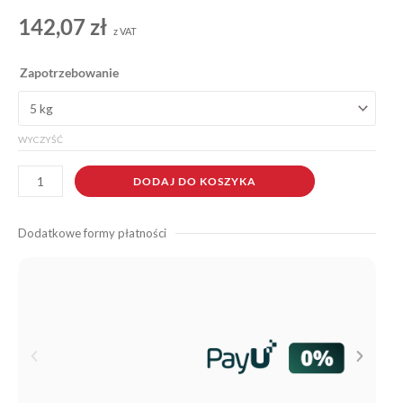
142,07
zł
z VAT
ilość
Zapotrzebowanie
Podkład
gruntujący
do
WYCZYŚĆ
membrany
DODAJ DO KOSZYKA
Dodatkowe formy płatności