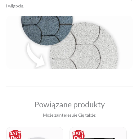
i wilgocią.
Powiązane produkty
Może zainteresuje Cię także:
Price
Price
range:
range:
14,18 zł
61,55 zł