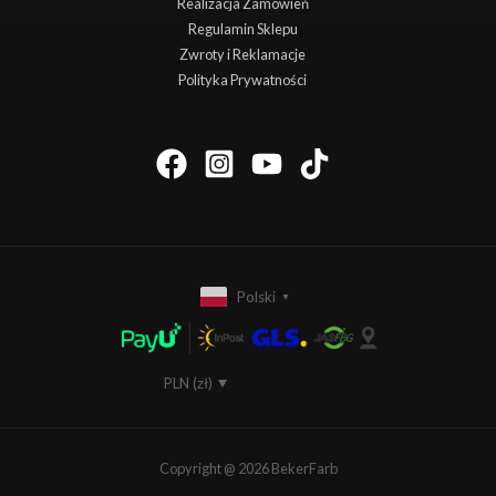
Realizacja Zamówień
Regulamin Sklepu
Zwroty i Reklamacje
Polityka Prywatności
Polski
▼
PLN (zł)
EUR (€)
Copyright @ 2026 BekerFarb