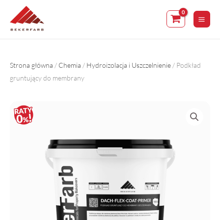
Skip
to
content
Strona główna
/
Chemia
/
Hydroizolacja i Uszczelnienie
/ Podkład
gruntujący do membrany