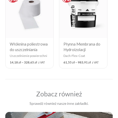
through
through
328,65 zł
983,91 zł
Włóknina poliestrowa
Płynna Membrana do
do uszczelniania
Hydroizolacji
Uszczelnienie powierzchni
Dach-Flex-Coat
14,18
zł
–
328,65
zł
61,55
zł
–
983,91
zł
z VAT
z VAT
Zobacz również
Sprawdź również nasze inne zakładki.