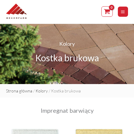
Skip
to
content
Kolory
Kostka brukowa
Strona główna
/
Kolory
/ Kostka brukowa
Impregnat barwiący