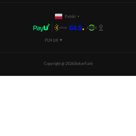
Polski
▼
PLN (zł)
EUR (€)
Copyright @ 2026 BekerFarb