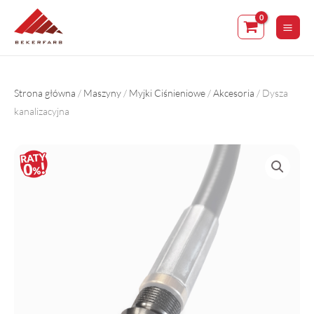
Skip
to
content
Strona główna
/
Maszyny
/
Myjki Ciśnieniowe
/
Akcesoria
/ Dysza
kanalizacyjna