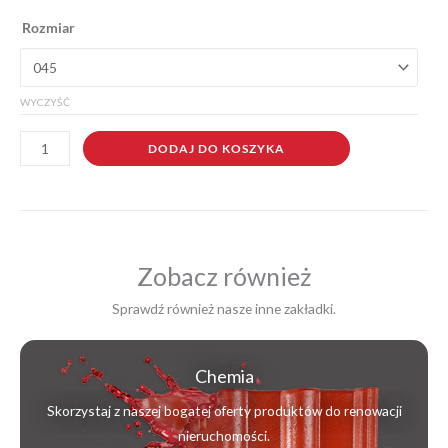
ilość
Rozmiar
Dysza
kanalizacyjna
WYCZYŚĆ
DODAJ DO KOSZYKA
Zobacz również
Sprawdź również nasze inne zakładki.
Chemia
Skorzystaj z naszej bogatej oferty produktów do renowacji
nieruchomości.