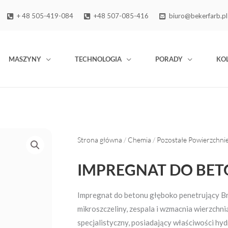
+ 48 505-419-084
+48 507-085-416
biuro@bekerfarb.pl
MASZYNY
TECHNOLOGIA
PORADY
KO
Strona główna
/
Chemia
/
Pozostałe Powierzchni
IMPREGNAT DO BE
Impregnat do betonu głęboko penetrujący Br
mikroszczeliny, zespala i wzmacnia wierzchn
specjalistyczny, posiadający właściwości hy