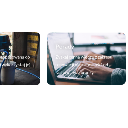
Porady
 dopasowaną do
Zyskaj cenną wiedzę z zakresu
 wykorzystaj jej
renowacji nieruchomości od
fachowców z branży.