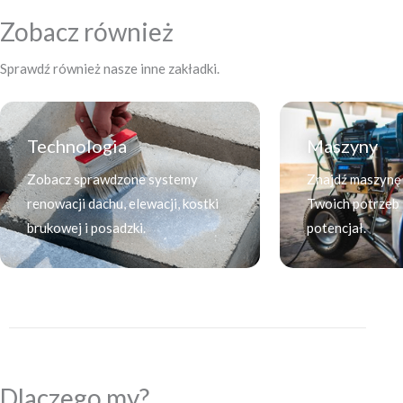
Zobacz również
Sprawdź również nasze inne zakładki.
Technologia
Maszyny
Zobacz sprawdzone systemy
Znajdź maszynę
renowacji dachu, elewacji, kostki
Twoich potrzeb i
brukowej i posadzki.
potencjał.
Dlaczego my?