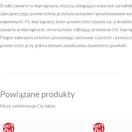
Środki zawarte w impregnacie, niszczą zalegające w porach zarodnik
zabezpieczając powierzchnię przed porastaniem i powstawaniem w
wapiennych. Po impregnacji, kolor powierzchni ożywia się, a dodatk
zawarte w impregnacie, chronią kolor odbijając promienie UV. Impre
Flegen zabezpiecza beton, pozwalając zachować czystość i estetyc
powierzchni, przy jednoczesnym zwiększeniu żywotności powłoki.
Powiązane produkty
Może zainteresuje Cię także:
Price
range:
19,90 zł