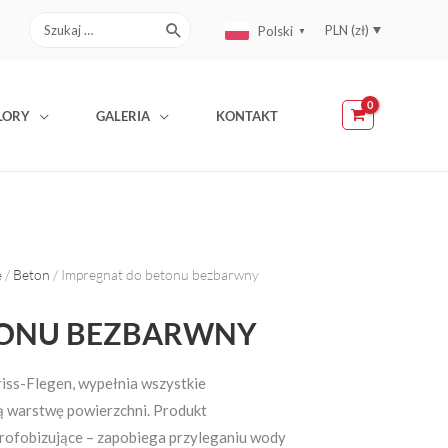
Search
PLN (zł)
Polski
▼
for:
EUR (€)
LORY
GALERIA
KONTAKT
e
/
Beton
/ Impregnat do betonu bezbarwny
TONU BEZBARWNY
iss-Flegen, wypełnia wszystkie
ią warstwę powierzchni. Produkt
drofobizujące – zapobiega przyleganiu wody