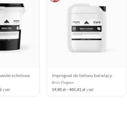
through
through
1
405,41 zł
372,19 zł
nawierzchniowa
Impregnat do betonu barwiący
Briss-Flegen+
ł
19,90
zł
–
405,41
zł
z VAT
z VAT