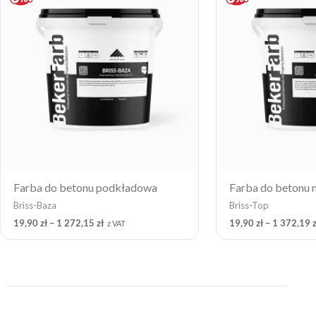
through
1
272,15 zł
Farba do betonu podkładowa
Farba do betonu 
Briss-Baza
Briss-Top
19,90
zł
–
1 272,15
zł
19,90
zł
–
1 372,19
z
z VAT