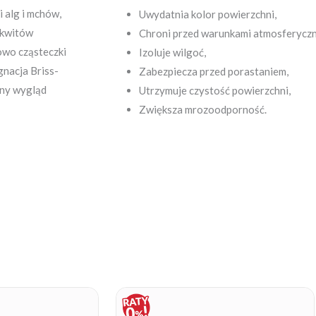
i alg i mchów,
Uwydatnia kolor powierzchni,
ykwitów
Chroni przed warunkami atmosferyczn
owo cząsteczki
Izoluje wilgoć,
gnacja Briss-
Zabezpiecza przed porastaniem,
zny wygląd
Utrzymuje czystość powierzchni,
Zwiększa mrozoodporność.
Price
Price
range:
range:
19,90 zł
19,90 zł