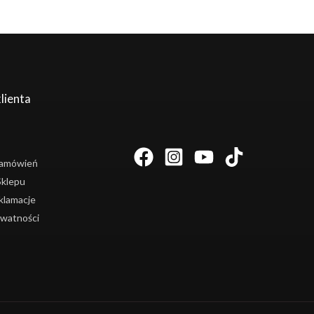
lienta
 Zamówień
Sklepu
klamacje
ywatności