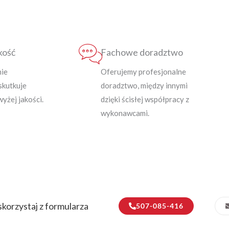
kość
Fachowe doradztwo
nie
Oferujemy profesjonalne
skutkuje
doradztwo, między innymi
yżej jakości.
dzięki ścisłej współpracy z
wykonawcami.
korzystaj z formularza
507-085-416