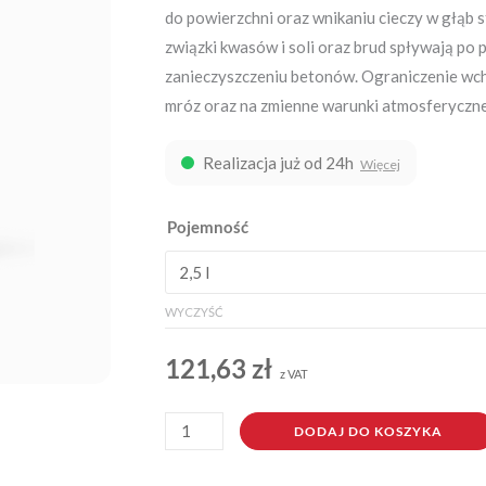
do powierzchni oraz wnikaniu cieczy w głąb st
związki kwasów i soli oraz brud spływają po 
zanieczyszczeniu betonów. Ograniczenie wch
mróz oraz na zmienne warunki atmosferyczne
Realizacja już od 24h
Więcej
ilość
Pojemność
Impregnat
do
betonu
WYCZYŚĆ
bezbarwny
121,63
zł
z VAT
DODAJ DO KOSZYKA