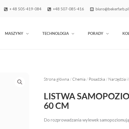
+ 48 505-419-084
+48 507-085-416
biuro@bekerfarb.pl
MASZYNY
TECHNOLOGIA
PORADY
KO
Strona główna
/
Chemia
/
Posadzka
/
Narzędzia i
LISTWA SAMOPOZI
60 CM
Do rozprowadzania wylewek samopoziomują