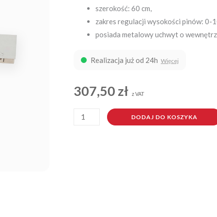
szerokość: 60 cm,
zakres regulacji wysokości pinów: 0-
posiada metalowy uchwyt o wewnętrzn
Realizacja już od 24h
Więcej
307,50
zł
z VAT
ilość
DODAJ DO KOSZYKA
Listwa
samopoziomująca
pinowa
60
cm