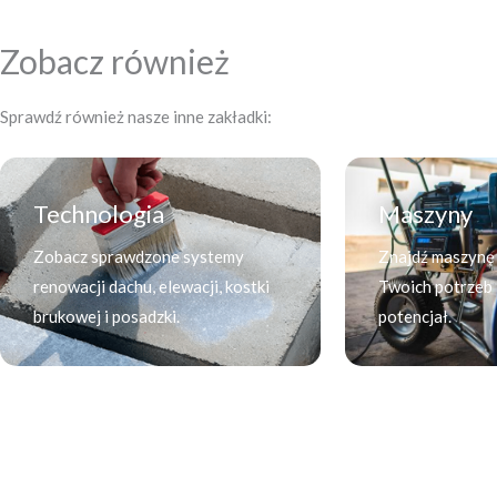
Zobacz również
Sprawdź również nasze inne zakładki:
Technologia
Maszyny
Zobacz sprawdzone systemy
Znajdź maszynę
renowacji dachu, elewacji, kostki
Twoich potrzeb i
brukowej i posadzki.
potencjał.