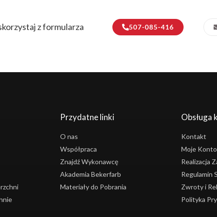
korzystaj z formularza
507-085-416
Przydatne linki
Obsługa k
O nas
Kontakt
Współpraca
Moje Konto
Znajdź Wykonawcę
Realizacja
Akademia Bekerfarb
Regulamin 
rzchni
Materiały do Pobrania
Zwroty i Re
hnie
Polityka Pr