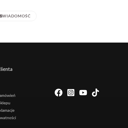
WIADOMOŚĆ
lienta
 Zamówień
Sklepu
klamacje
ywatności