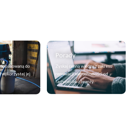
Porady
 dopasowaną do
Zyskaj cenną wiedzę z zakresu
 wykorzystaj jej
renowacji nieruchomości od
fachowców z branży.