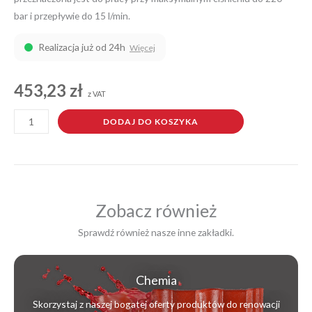
bar i przepływie do 15 l/min.
Realizacja już od 24h
Więcej
453,23
zł
z VAT
ilość
DODAJ DO KOSZYKA
Pianownica
Inżektor
220
bar
15
Zobacz również
l/min
Sprawdź również nasze inne zakładki.
Chemia
Skorzystaj z naszej bogatej oferty produktów do renowacji