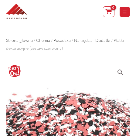
Skip
to
content
Strona główna
/
Chemia
/
Posadzka
/
Narzędzia i Dodatki
/ Płatki
dekoracyjne (zestaw czerwony)