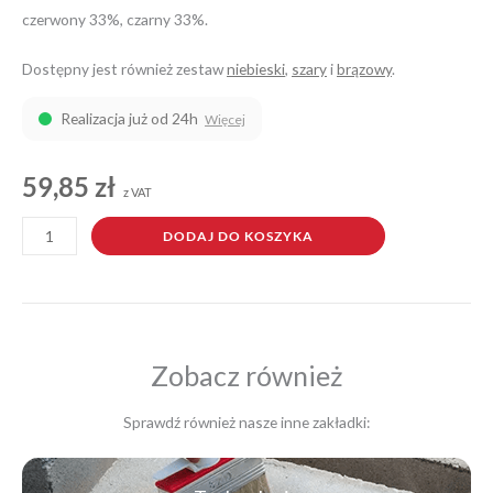
czerwony 33%, czarny 33%.
Dostępny jest również zestaw
niebieski
,
szary
i
brązowy
.
Realizacja już od 24h
Więcej
59,85
zł
z VAT
ilość
DODAJ DO KOSZYKA
Płatki
dekoracyjne
(zestaw
czerwony)
Zobacz również
Sprawdź również nasze inne zakładki: