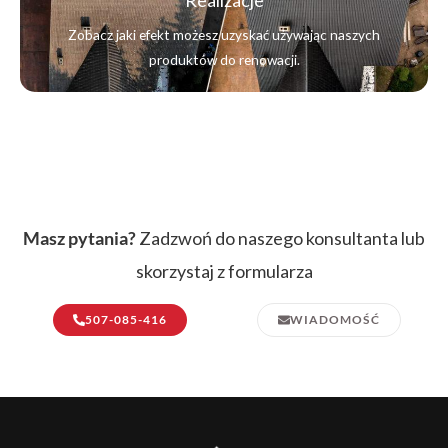
Zobacz jaki efekt możesz uzyskać używając naszych
produktów do renowacji.
Masz pytania?
Zadzwoń do naszego konsultanta lub
skorzystaj z formularza
507-085-416
WIADOMOŚĆ