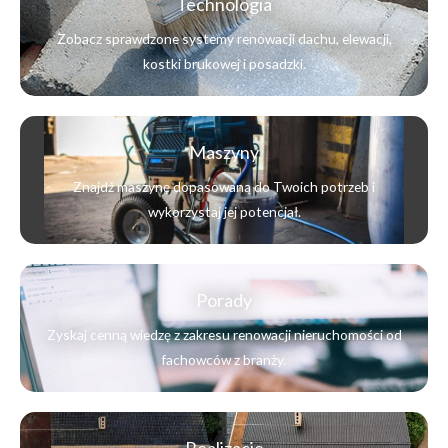
Technologia
Zobacz sprawdzone systemy renowacji dachu, elewacji,
kostki brukowej i posadzki.
Maszyny
Znajdź maszynę dopasowaną do Twoich potrzeb i
wykorzystaj jej potencjał.
Porady
Zyskaj cenną wiedzę z zakresu renowacji nieruchomości od
fachowców z branży.
Realizacje