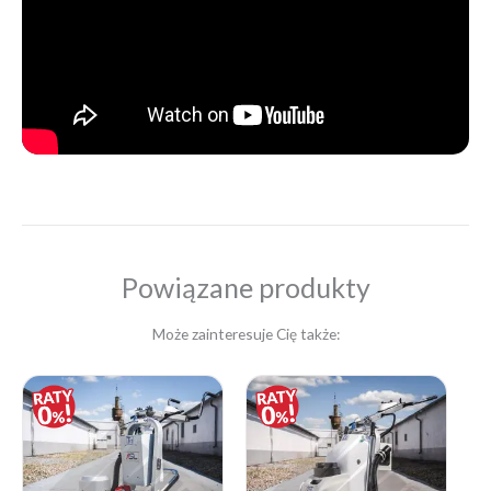
Powiązane produkty
Może zainteresuje Cię także:
Price
Price
range:
range:
233,70 zł
276,75 zł
through
through
246,00 zł
307,50 zł