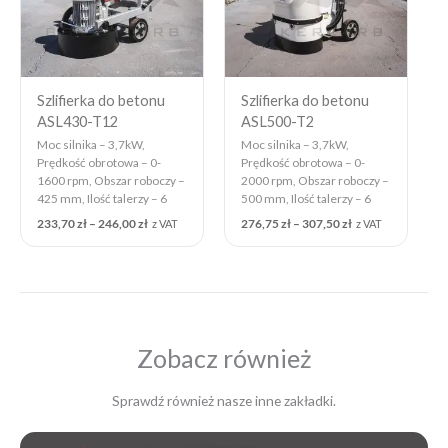
Szlifierka do betonu
Szlifierka do betonu
ASL430-T12
ASL500-T2
Moc silnika – 3,7kW,
Moc silnika – 3,7kW,
Prędkość obrotowa – 0-
Prędkość obrotowa – 0-
1600 rpm, Obszar roboczy –
2000 rpm, Obszar roboczy –
425 mm, Ilość talerzy – 6
500 mm, Ilość talerzy – 6
233,70
zł
–
246,00
zł
276,75
zł
–
307,50
zł
z VAT
z VAT
Zobacz również
Sprawdź również nasze inne zakładki.