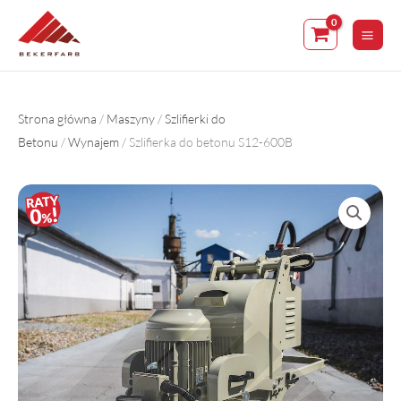
Skip
to
content
Strona główna
/
Maszyny
/
Szlifierki do
Betonu
/
Wynajem
/ Szlifierka do betonu S12-600B