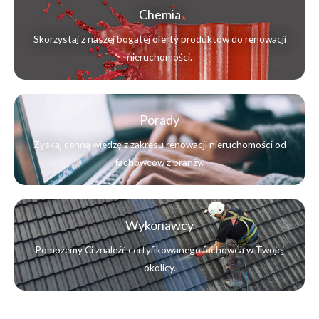
Chemia
Skorzystaj z naszej bogatej oferty produktów do renowacji
nieruchomości.
Porady
Zyskaj cenną wiedzę z zakresu renowacji nieruchomości od
fachowców z branży.
Wykonawcy
Pomożemy Ci znaleźć certyfikowanego fachowca w Twojej
okolicy.