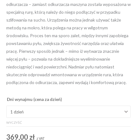
odkurzacza – zamiast odkurzacza maszyna została wyposażona w
specjalną rurę, którą należy do niego podłączyć w przypadku
szlifowania na sucho. Urządzenia można jednak używać także
metodą na mokro, która polega na pracy w wilgotnym
środowisku. Proces ten ma sporo zalet, między innymi zapobiega
powstawaniu pyłu, zwiększa żywotność narzędzia oraz ułatwia
pracę. Pierwszy sposób jednak – mimo iż wytwarza znacznie
więcej pyłu – pozwala na dokładniejsze wyeliminowanie
niedociągnięć i wad powierzchni. Nadmiar pyłu natomiast
skutecznie odprowadzi wmontowana w urządzenie rura, która
podłączona do odkurzacza, zapewni wydają i komfortową pracę.
ilość
Dni wynajmu (cena za dzień)
Szlifierka
do
betonu
WYCZYŚĆ
S12-
600B
369,00
zł
z VAT