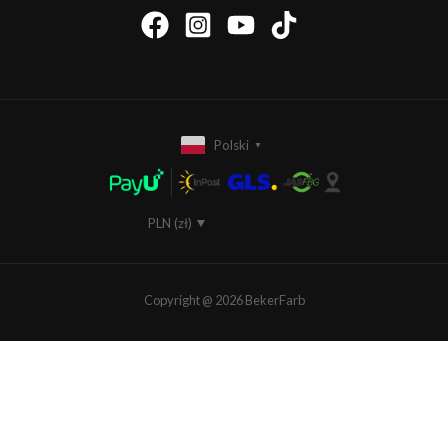
Polski
▼
PLN (zł)
EUR (€)
Copyright @ 2026 BekerFarb