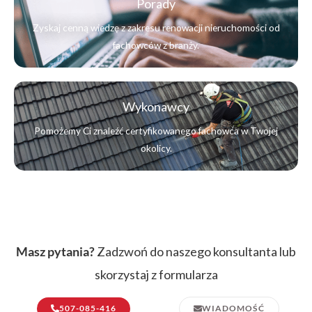
Porady
Zyskaj cenną wiedzę z zakresu renowacji nieruchomości od
fachowców z branży.
Wykonawcy
Pomożemy Ci znaleźć certyfikowanego fachowca w Twojej
okolicy.
Masz pytania?
Zadzwoń do naszego konsultanta lub
skorzystaj z formularza
507-085-416
WIADOMOŚĆ