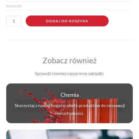
do
WYCZYŚĆ
polerowania
na
DODAJ DO KOSZYKA
mokro
Zobacz również
Sprawdź również nasze inne zakładki.
Chemia
Skorzystaj z naszej bogatej oferty produktów do renowacji
nieruchomości.