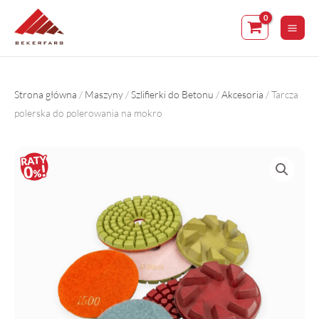
Skip
to
content
Strona główna
/
Maszyny
/
Szlifierki do Betonu
/
Akcesoria
/ Tarcza
polerska do polerowania na mokro