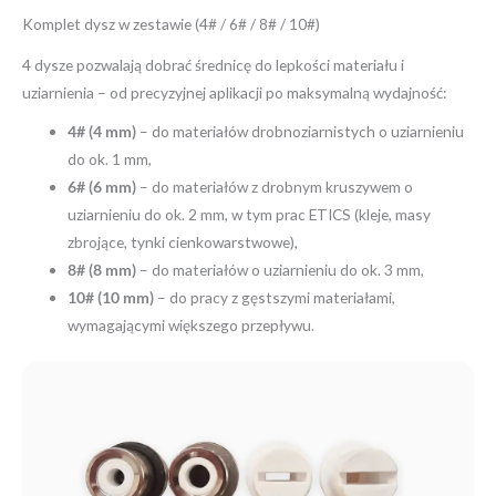
Komplet dysz w zestawie (4# / 6# / 8# / 10#)
4 dysze pozwalają dobrać średnicę do lepkości materiału i
uziarnienia – od precyzyjnej aplikacji po maksymalną wydajność:
4# (4 mm)
– do materiałów drobnoziarnistych o uziarnieniu
do ok. 1 mm,
6# (6 mm)
– do materiałów z drobnym kruszywem o
uziarnieniu do ok. 2 mm, w tym prac ETICS (kleje, masy
zbrojące, tynki cienkowarstwowe),
8# (8 mm)
– do materiałów o uziarnieniu do ok. 3 mm,
10# (10 mm)
– do pracy z gęstszymi materiałami,
wymagającymi większego przepływu.