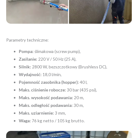
Parametry techniczne:
Pompa:
ślimakowa (screw pump),
Zasilanie:
220 V / 50 Hz (25 A),
Silnik:
2800 W, bezszczotkowy (Brushless DC),
Wydajność:
18,0 l/min,
Pojemność zasobnika (hopper):
40 l,
Maks. ciśnienie robocze:
30 bar (435 psi),
Maks. wysokość podawania:
20 m,
Maks. odległość podawania:
30 m,
Maks. uziarnienie:
3 mm,
Waga:
76 kg netto / 105 kg brutto.