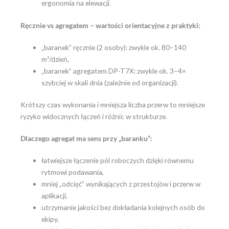
ergonomia na elewacji.
Ręcznie vs agregatem – wartości orientacyjne z praktyki:
„baranek” ręcznie (2 osoby): zwykle ok. 80–140
m²/dzień,
„baranek” agregatem DP-T7X: zwykle ok. 3–4×
szybciej w skali dnia (zależnie od organizacji).
Krótszy czas wykonania i mniejsza liczba przerw to mniejsze
ryzyko widocznych łączeń i różnic w strukturze.
Dlaczego agregat ma sens przy „baranku”:
łatwiejsze łączenie pól roboczych dzięki równemu
rytmowi podawania,
mniej „odcięć” wynikających z przestojów i przerw w
aplikacji,
utrzymanie jakości bez dokładania kolejnych osób do
ekipy,