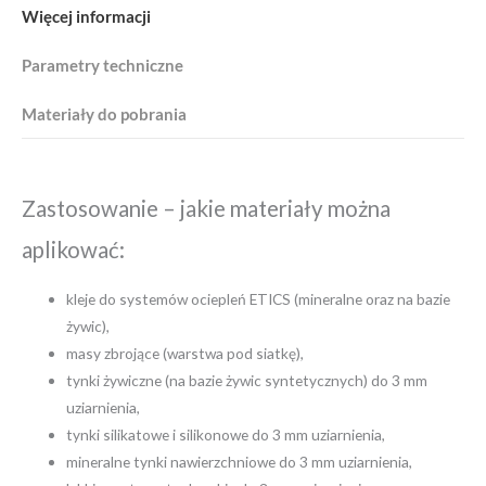
Więcej informacji
możliwości.
POKAŻ SZCZEGÓŁY
POKAŻ SZCZEGÓŁY
SKONTAKTUJ SIĘ Z NAMI
POKAŻ SZCZEGÓŁY
SKONTAKTUJ SIĘ Z NAMI
SKONTAKTUJ SIĘ Z NAMI
Parametry techniczne
Materiały do pobrania
Zastosowanie – jakie materiały można
aplikować:
kleje do systemów ociepleń ETICS (mineralne oraz na bazie
żywic),
masy zbrojące (warstwa pod siatkę),
tynki żywiczne (na bazie żywic syntetycznych) do 3 mm
uziarnienia,
tynki silikatowe i silikonowe do 3 mm uziarnienia,
mineralne tynki nawierzchniowe do 3 mm uziarnienia,