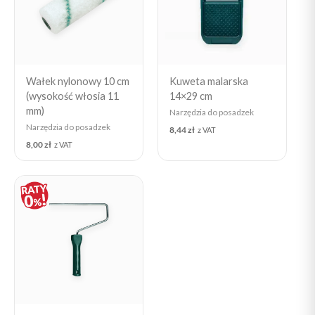
Wałek nylonowy 10 cm
Kuweta malarska
(wysokość włosia 11
14×29 cm
mm)
Narzędzia do posadzek
Narzędzia do posadzek
8,44
zł
z VAT
8,00
zł
z VAT