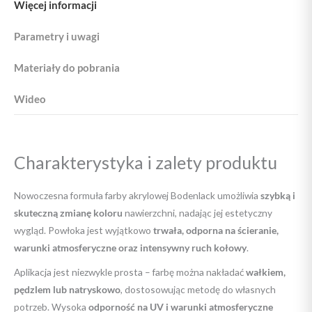
Więcej informacji
POKAŻ SZCZEGÓŁY
POKAŻ SZCZEGÓŁY
POKAŻ SZCZEGÓŁY
Parametry i uwagi
Materiały do pobrania
Wideo
Charakterystyka i zalety produktu
Nowoczesna formuła farby akrylowej Bodenlack umożliwia
szybką i
skuteczną zmianę koloru
nawierzchni, nadając jej estetyczny
wygląd. Powłoka jest wyjątkowo
trwała, odporna na ścieranie,
warunki atmosferyczne oraz intensywny ruch kołowy
.
Aplikacja jest niezwykle prosta – farbę można nakładać
wałkiem,
pędzlem lub natryskowo
, dostosowując metodę do własnych
potrzeb. Wysoka
odporność na UV i warunki atmosferyczne