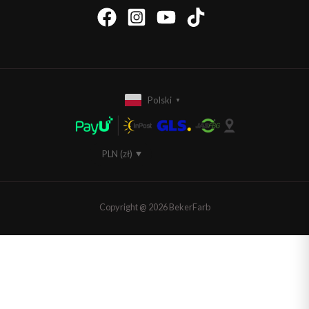
Polski
▼
PLN (zł)
EUR (€)
Copyright @ 2026 BekerFarb