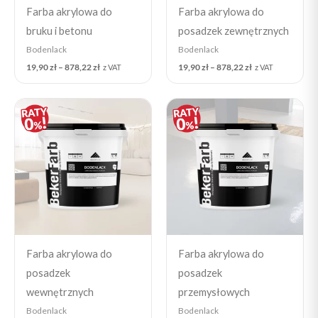
Farba akrylowa do
Farba akrylowa do
bruku i betonu
posadzek zewnętrznych
Bodenlack
Bodenlack
19,90
zł
–
878,22
zł
19,90
zł
–
878,22
zł
z VAT
z VAT
Price
Price
range:
range:
19,90 zł
19,90 zł
through
through
878,22 zł
878,22 zł
Farba akrylowa do
Farba akrylowa do
posadzek
posadzek
wewnętrznych
przemysłowych
Bodenlack
Bodenlack