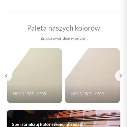
Paleta naszych kolorów
Znajdź swój idealny odcień!
NCS S 1505 - Y30R
NCS S 1505 - Y50R
Spersonalizuj kolor swojej posadzki!