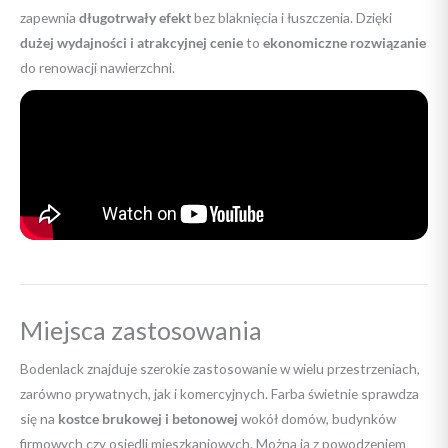
zapewnia
długotrwały efekt
bez blaknięcia i łuszczenia. Dzięki
dużej wydajności i atrakcyjnej cenie
to
ekonomiczne rozwiązanie
do renowacji nawierzchni.
Miejsca zastosowania
Bodenlack znajduje szerokie zastosowanie w wielu przestrzeniach,
zarówno prywatnych, jak i komercyjnych. Farba świetnie sprawdza
się na
kostce brukowej i betonowej
wokół domów, budynków
firmowych czy osiedli mieszkaniowych. Można ją z powodzeniem