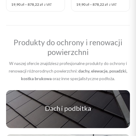
19,90
zł
–
878,22
zł
19,90
zł
–
878,22
zł
z VAT
z VAT
Produkty do ochrony i renowacji
powierzchni
W naszej ofercie znajdziesz profesjonalne produkty do ochrony i
renowacji różnorodnych powierzchni:
dachy, elewacje, posadzki,
kostka brukowa
oraz inne specjalistyczne podłoża.
Dach i podbitka