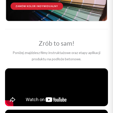
ZAMÓW KOLOR INDYWIDUALNY
Zrób to sam!
Poniżej znajdziesz filmy instruktażowe oraz etapy aplikacji
produktu na podłoże betonowe.