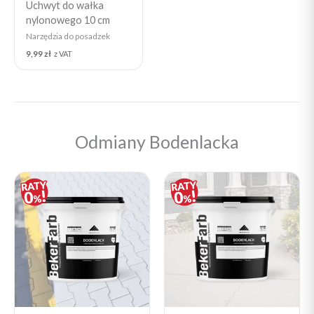
Uchwyt do wałka
nylonowego 10 cm
Narzędzia do posadzek
9,99
zł
z VAT
Odmiany Bodenlacka
Price
Price
range:
range:
19,90 zł
19,90 zł
through
through
878,22 zł
878,22 zł