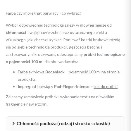
Farba czy impregnat barwiący - co wybrać?
Wybór odpowiedniej technologii zależy w głównej mierze od
chłonności
Twojej nawierzchni oraz ostatecznego efektu
wizualnego, jaki chcesz uzyskać. Ponieważ kostki brukowe różnią
się od siebie technologią produkcji, gęstością betonu i
zastosowanymi kruszywami, udostępniamy
próbki technologiczne
o pojemności 100 ml
dla obu wariantów:
Farba akrylowa
Bodenlack
– pojemność 100 ml na stronie
produktu,
Impregnat barwiący
Pad-Flegen-Intenso
–
link do próbki
.
Zalecamy zamówienie próbek i wykonanie testu na niewielkim
fragmencie nawierzchni.
Chłonność podłoża (rodzaj i struktura kostki)