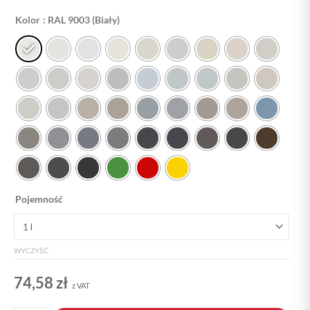
ilość
Kolor
: RAL 9003 (Biały)
Farba
akrylowa
do
bruku
i
betonu
Pojemność
WYCZYŚĆ
74,58
zł
z VAT