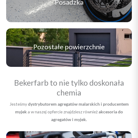
Posadzka
Pozostałe powierzchnie
Bekerfarb to nie tylko doskonała
chemia
Jesteśmy
dystrybutorem agregatów malarskich i producentem
myjek
a w naszej opfercie znajdziesz również
akcesoria do
agregatów i myjek.