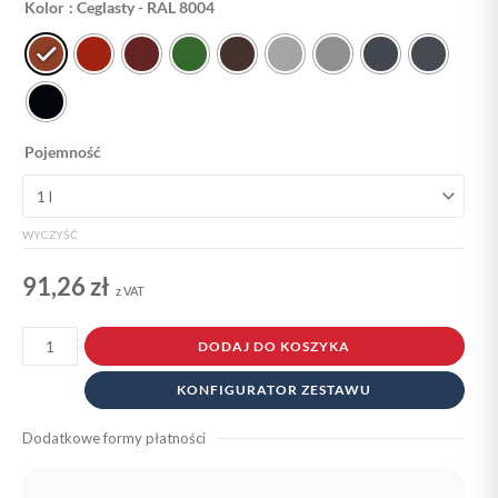
Kolor
: Ceglasty - RAL 8004
Farba
do
dachówki
ceramicznej
nawierzchniowa
Pojemność
WYCZYŚĆ
91,26
zł
z VAT
DODAJ DO KOSZYKA
KONFIGURATOR ZESTAWU
Dodatkowe formy płatności