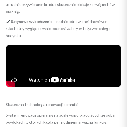
utrudnia przywieranie brudu i skutecznie blokuje rozwój mchów
oraz alg.
Satynowe wykończenie
– nadaje odnowionej dachówce
szlachetny wygląd i trwale podnosi walory estetyczne całego
budynku.
Skuteczna technologia renowacji ceramiki
System renowacji opiera się na ściśle współpracujących ze sobą
powłokach, z których każda pełni odmienną, ważną funkcję: