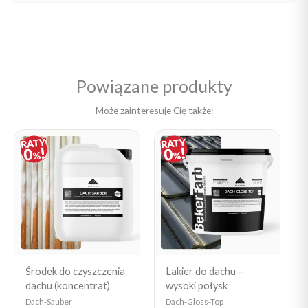
Powiązane produkty
Może zainteresuje Cię także:
Price
Price
range:
range:
19,90 zł
19,90 zł
through
through
264,14 zł
1
450,09 zł
Środek do czyszczenia
Lakier do dachu –
dachu (koncentrat)
wysoki połysk
Dach-Sauber
Dach-Gloss-Top