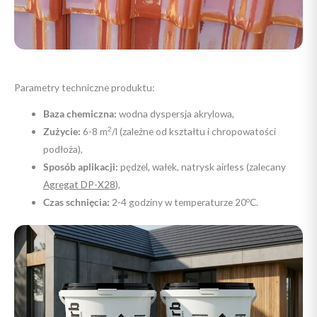
Parametry techniczne produktu:
Baza chemiczna:
wodna dyspersja akrylowa,
2
Zużycie:
6-8 m
/l (zależne od kształtu i chropowatości
podłoża),
Sposób aplikacji:
pędzel, wałek, natrysk airless (zalecany
Agregat DP-X28
),
o
Czas schnięcia:
2-4 godziny w temperaturze 20
C.