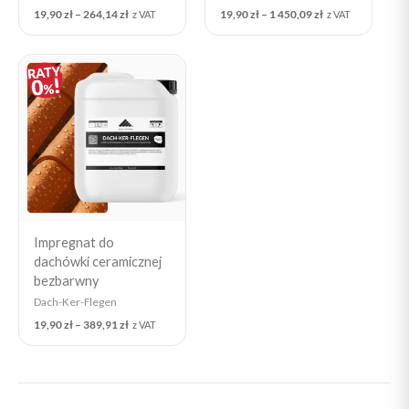
19,90
zł
–
264,14
zł
19,90
zł
–
1 450,09
zł
z VAT
z VAT
Price
range:
19,90 zł
through
389,91 zł
Impregnat do
dachówki ceramicznej
bezbarwny
Dach-Ker-Flegen
19,90
zł
–
389,91
zł
z VAT