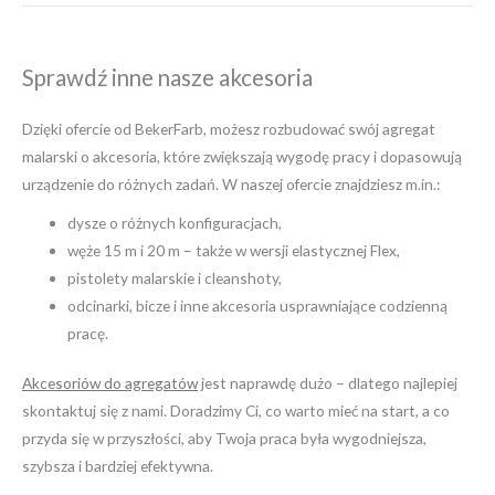
Sprawdź inne nasze akcesoria
Dzięki ofercie od BekerFarb, możesz rozbudować swój agregat
malarski o akcesoria, które zwiększają wygodę pracy i dopasowują
urządzenie do różnych zadań. W naszej ofercie znajdziesz m.in.:
dysze o różnych konfiguracjach,
węże 15 m i 20 m – także w wersji elastycznej Flex,
pistolety malarskie i cleanshoty,
odcinarki, bicze i inne akcesoria usprawniające codzienną
pracę.
Akcesoriów do agregatów
jest naprawdę dużo – dlatego najlepiej
skontaktuj się z nami. Doradzimy Ci, co warto mieć na start, a co
przyda się w przyszłości, aby Twoja praca była wygodniejsza,
szybsza i bardziej efektywna.