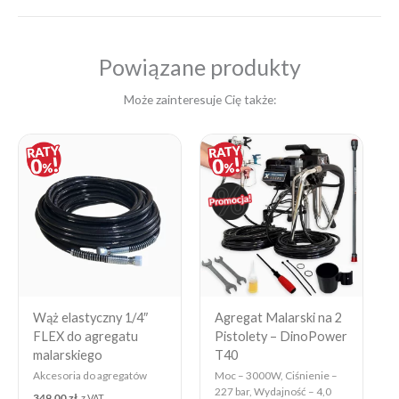
Powiązane produkty
Może zainteresuje Cię także:
Price
range:
5
399,10 zł
through
5
620,50 zł
Wąż elastyczny 1/4″
Agregat Malarski na 2
FLEX do agregatu
Pistolety – DinoPower
malarskiego
T40
Akcesoria do agregatów
Moc – 3000W, Ciśnienie –
227 bar, Wydajność – 4,0
349,00
zł
z VAT