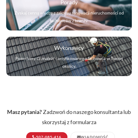
Porady
Zyskaj cenną wiedzę z zakresu renowacji nieruchomości od
fachowców z branży.
Wykonawcy
Pomożemy Ci znaleźć certyfikowanego fachowca w Twojej
okolicy.
Masz pytania?
Zadzwoń do naszego konsultanta lub
skorzystaj z formularza
507-085-416
WIADOMOŚĆ