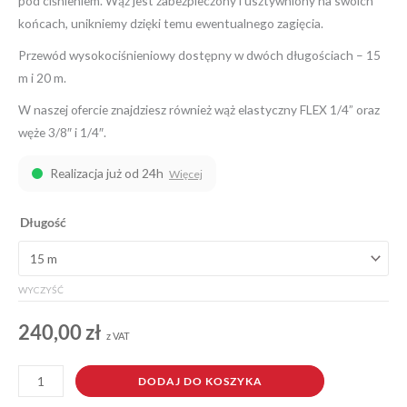
pod ciśnieniem. Wąż jest zabezpieczony i usztywniony na swoich
końcach, unikniemy dzięki temu ewentualnego zagięcia.
Przewód wysokociśnieniowy dostępny w dwóch długościach – 15
m i 20 m.
W naszej ofercie znajdziesz również wąż elastyczny FLEX 1/4” oraz
węże 3/8″ i 1/4″.
Realizacja już od 24h
Więcej
ilość
Długość
Wąż
wysokociśnieniowy
1/4"
WYCZYŚĆ
do
agregatu
240,00
zł
z VAT
malarskiego
DODAJ DO KOSZYKA