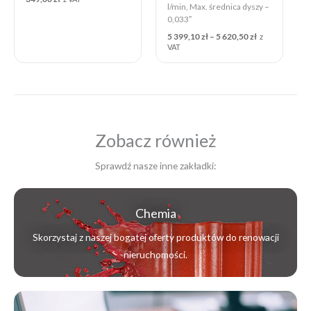
l/min, Max. średnica dyszy –
0,033″
5 399,10
zł
–
5 620,50
zł
z
VAT
Zobacz również
Sprawdź nasze inne zakładki:
Chemia
Skorzystaj z naszej bogatej oferty produktów do renowacji
nieruchomości.