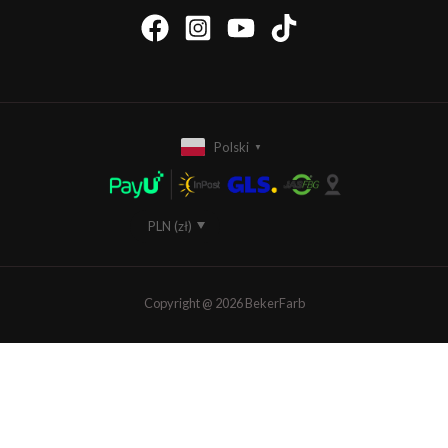
Polski
▼
PLN (zł)
EUR (€)
Copyright @ 2026 BekerFarb