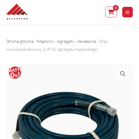
Skip
to
content
Strona główna
/
Maszyny
/
Agregaty
/
Akcesoria
/ Wąż
wysokociśnieniowy 1/4″ do agregatu malarskiego