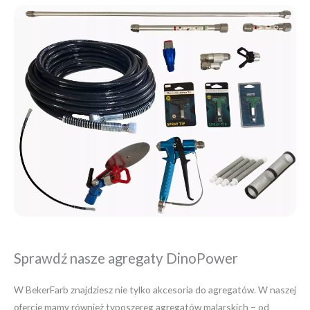
Sprawdź nasze agregaty DinoPower
W BekerFarb znajdziesz nie tylko akcesoria do agregatów. W naszej
ofercie mamy również typoszereg agregatów malarskich – od