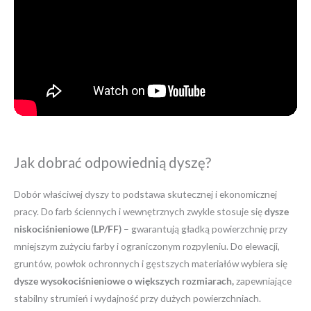
Jak dobrać odpowiednią dyszę?
Dobór właściwej dyszy to podstawa skutecznej i ekonomicznej
pracy. Do farb ściennych i wewnętrznych zwykle stosuje się
dysze
niskociśnieniowe (LP/FF)
– gwarantują gładką powierzchnię przy
mniejszym zużyciu farby i ograniczonym rozpyleniu. Do elewacji,
gruntów, powłok ochronnych i gęstszych materiałów wybiera się
dysze wysokociśnieniowe o większych rozmiarach,
zapewniające
stabilny strumień i wydajność przy dużych powierzchniach.