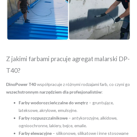
Z jakimi farbami pracuje agregat malarski DP-
T40?
DinoPower T40
współpracuje z różnymi rodzajami farb, co czyni go
wszechstronnym narzędziem dla profesjonalistów
:
Farby wodorozcieńczalne do wnętrz
– gruntujące,
lateksowe, akrylowe, emulsyjne.
Farby rozpuszczalnikowe
– antykorozyjne, alkidowe,
ognioochronne, lakiery, bejce, emalie.
Farby elewacyjne
– silikonowe, silikatowe i inne stosowane