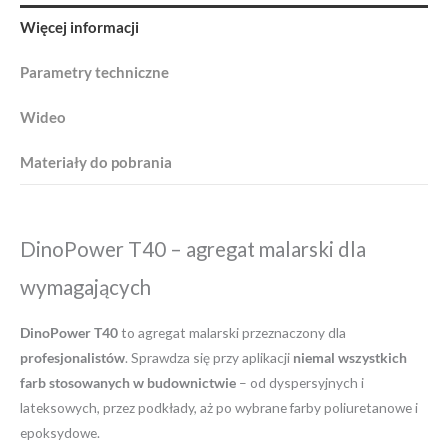
zakupie.
okresem spłaty.
Więcej informacji
POKAŻ SZCZEGÓŁY
POKAŻ SZCZEGÓŁY
SKONTAKTUJ SIĘ Z NAMI
SKONTAKTUJ SIĘ Z NAMI
POKAŻ SZCZEGÓŁY
SKONTAKTUJ SIĘ Z NAMI
Parametry techniczne
Wideo
Materiały do pobrania
DinoPower T40 – agregat malarski dla
wymagających
DinoPower T40
to agregat malarski przeznaczony dla
profesjonalistów
. Sprawdza się przy aplikacji
niemal wszystkich
farb stosowanych w budownictwie
– od dyspersyjnych i
lateksowych, przez podkłady, aż po wybrane farby poliuretanowe i
epoksydowe.