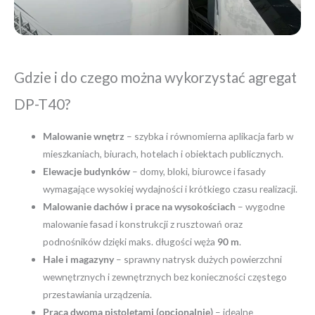
Gdzie i do czego można wykorzystać agregat
DP-T40?
Malowanie wnętrz
– szybka i równomierna aplikacja farb w
mieszkaniach, biurach, hotelach i obiektach publicznych.
Elewacje budynków
– domy, bloki, biurowce i fasady
wymagające wysokiej wydajności i krótkiego czasu realizacji.
Malowanie dachów i prace na wysokościach
– wygodne
malowanie fasad i konstrukcji z rusztowań oraz
podnośników dzięki maks. długości węża
90 m
.
Hale i magazyny
– sprawny natrysk dużych powierzchni
wewnętrznych i zewnętrznych bez konieczności częstego
przestawiania urządzenia.
Praca dwoma pistoletami (opcjonalnie)
– idealne