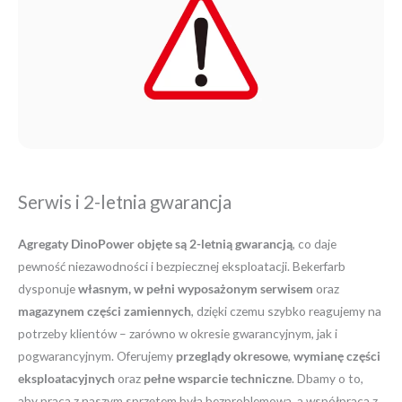
Serwis i 2-letnia gwarancja
Agregaty DinoPower objęte są 2-letnią gwarancją
, co daje
pewność niezawodności i bezpiecznej eksploatacji. Bekerfarb
dysponuje
własnym, w pełni wyposażonym serwisem
oraz
magazynem części zamiennych
, dzięki czemu szybko reagujemy na
potrzeby klientów – zarówno w okresie gwarancyjnym, jak i
pogwarancyjnym. Oferujemy
przeglądy okresowe
,
wymianę części
eksploatacyjnych
oraz
pełne wsparcie techniczne
. Dbamy o to,
aby praca z naszym sprzętem była bezproblemowa, a współpraca z