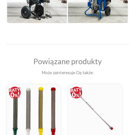
Powiązane produkty
Może zainteresuje Cię także:
Price
range:
45,00 zł
through
110,00 zł