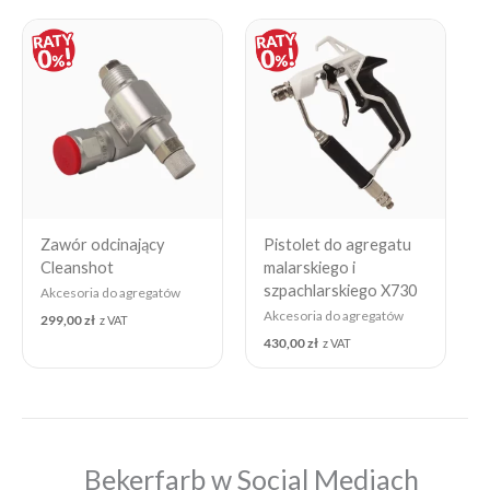
Zawór odcinający
Pistolet do agregatu
Cleanshot
malarskiego i
szpachlarskiego X730
Akcesoria do agregatów
Akcesoria do agregatów
299,00
zł
z VAT
430,00
zł
z VAT
Bekerfarb w Social Mediach