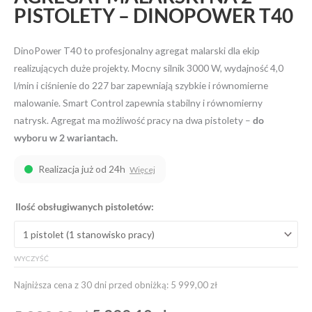
PISTOLETY – DINOPOWER T40
DinoPower T40 to profesjonalny agregat malarski dla ekip
realizujących duże projekty. Mocny silnik 3000 W, wydajność 4,0
l/min i ciśnienie do 227 bar zapewniają szybkie i równomierne
malowanie. Smart Control zapewnia stabilny i równomierny
natrysk. Agregat ma możliwość pracy na dwa pistolety –
do
wyboru w 2 wariantach.
Realizacja już od 24h
Więcej
ilość
Original
Current
Ilość obsługiwanych pistoletów:
Agregat
price
price
Malarski
na
was:
is:
WYCZYŚĆ
2
5
5
Pistolety
Najniższa cena z 30 dni przed obniżką: 5 999,00 zł
-