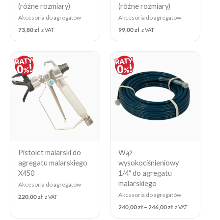
(różne rozmiary)
(różne rozmiary)
Akcesoria do agregatów
Akcesoria do agregatów
73,80
zł
99,00
zł
z VAT
z VAT
Price
range:
240,00 zł
through
246,00 zł
Pistolet malarski do
Wąż
agregatu malarskiego
wysokociśnieniowy
X450
1/4″ do agregatu
malarskiego
Akcesoria do agregatów
Akcesoria do agregatów
220,00
zł
z VAT
240,00
zł
–
246,00
zł
z VAT