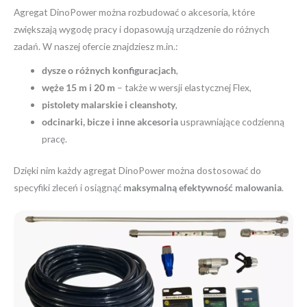
Agregat DinoPower można rozbudować o akcesoria, które
zwiększają wygodę pracy i dopasowują urządzenie do różnych
zadań. W naszej ofercie znajdziesz m.in.:
dysze o różnych konfiguracjach
,
węże 15 m i 20 m
– także w wersji elastycznej Flex,
pistolety malarskie i cleanshoty
,
odcinarki, bicze i inne akcesoria
usprawniające codzienną
pracę.
Dzięki nim każdy agregat DinoPower można dostosować do
specyfiki zleceń i osiągnąć
maksymalną efektywność malowania
.