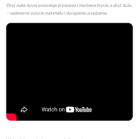
Zbyt mała dysza powoduje pryskanie i nierówne krycie, a zbyt duża
– nadmierne zużycie materiału i obciążenie urządzenia.