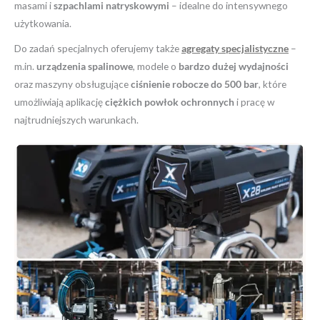
masami i
szpachlami natryskowymi
– idealne do intensywnego
użytkowania.
Do zadań specjalnych oferujemy także
agregaty specjalistyczne
–
m.in.
urządzenia spalinowe
, modele o
bardzo dużej wydajności
oraz maszyny obsługujące
ciśnienie robocze do 500 bar
, które
umożliwiają aplikację
ciężkich powłok ochronnych
i pracę w
najtrudniejszych warunkach.