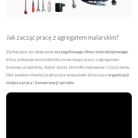
Jak zacząć pracę z agregatem malarskim?
Zachęcamy do obejrzenia
szczegółowego filmu instruktażowego
,
który pokazuje wszystkie kluczowe etapy pracy z agregatem:
budowę urządzenia, dobór dyszy, techniki malowania i czyszczenie.
Film zawiera również praktyczne wskazówki dotyczące
organizacji
miejsca pracy
i
konserwacji sprzętu
.