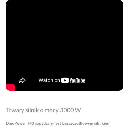
Trwały silnik o mocy 3000 W
DinoPower T40
napędzany jest
bezszczotkowym silnikiem