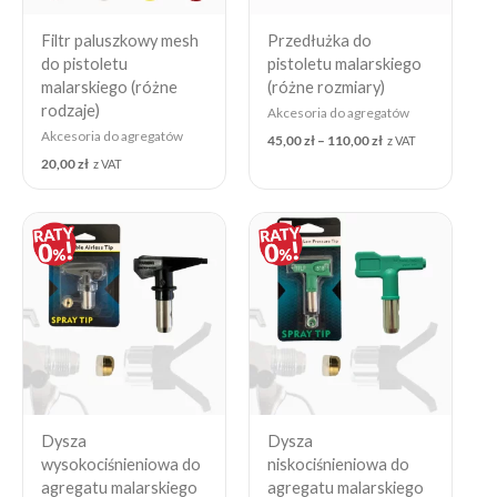
Filtr paluszkowy mesh
Przedłużka do
do pistoletu
pistoletu malarskiego
malarskiego (różne
(różne rozmiary)
rodzaje)
Akcesoria do agregatów
Akcesoria do agregatów
45,00
zł
–
110,00
zł
z VAT
20,00
zł
z VAT
Dysza
Dysza
wysokociśnieniowa do
niskociśnieniowa do
agregatu malarskiego
agregatu malarskiego