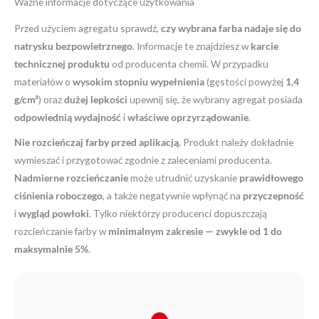
Ważne informacje dotyczące użytkowania
Przed użyciem agregatu sprawdź,
czy wybrana farba nadaje się do
natrysku bezpowietrznego
. Informacje te znajdziesz w
karcie
technicznej produktu
od producenta chemii. W przypadku
materiałów o
wysokim stopniu wypełnienia
(gęstości powyżej
1,4
g/cm³
) oraz
dużej lepkości
upewnij się, że wybrany agregat posiada
odpowiednią wydajność
i
właściwe oprzyrządowanie
.
Nie rozcieńczaj farby przed aplikacją.
Produkt należy dokładnie
wymieszać i przygotować zgodnie z zaleceniami producenta.
Nadmierne rozcieńczanie
może utrudnić uzyskanie
prawidłowego
ciśnienia roboczego
, a także negatywnie wpłynąć na
przyczepność
i
wygląd powłoki
. Tylko niektórzy producenci dopuszczają
rozcieńczanie farby w
minimalnym zakresie — zwykle od 1 do
maksymalnie 5%
.