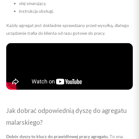
olej smarujący,
instrukcja obsługi.
Każdy agregat jest dokładnie sprawdzany przed wysyłką, dlatego
urządzenie trafia do klienta od razu gotowe do pracy.
Jak dobrać odpowiednią dyszę do agregatu
malarskiego?
Dobór dyszy to klucz do prawidłowej pracy agregatu.
To ona