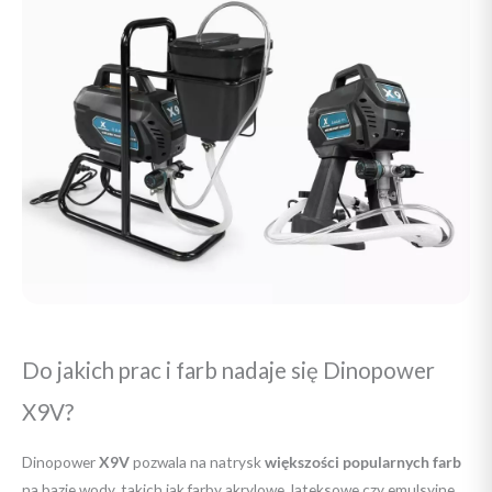
Do jakich prac i farb nadaje się Dinopower
X9V?
Dinopower
X9V
pozwala na natrysk
większości popularnych farb
na bazie wody, takich jak farby akrylowe, lateksowe czy emulsyjne.