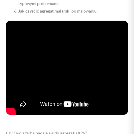
typowymi problemami.
Jak czyścić agregat malarski
po malowaniu.
Czy Twoja farba nadaje się do agregatu X9V?