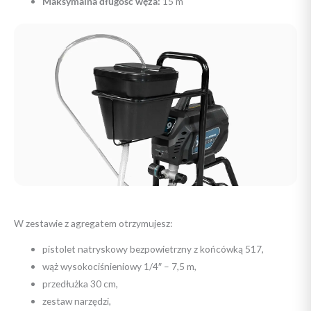
Maksymalna długość węża:
15 m
W zestawie z agregatem otrzymujesz:
pistolet natryskowy bezpowietrzny z końcówką 517,
wąż wysokociśnieniowy 1/4″ – 7,5 m,
przedłużka 30 cm,
zestaw narzędzi,