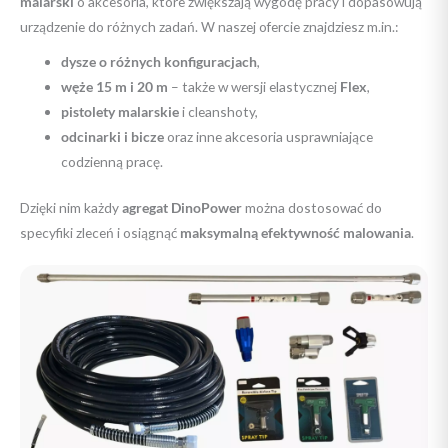
malarski
o akcesoria, które zwiększają wygodę pracy i dopasowują
urządzenie do różnych zadań. W naszej ofercie znajdziesz m.in.:
dysze o różnych konfiguracjach
,
węże 15 m i 20 m
– także w wersji elastycznej
Flex
,
pistolety malarskie
i cleanshoty,
odcinarki i bicze
oraz inne akcesoria usprawniające
codzienną pracę.
Dzięki nim każdy
agregat DinoPower
można dostosować do
specyfiki zleceń i osiągnąć
maksymalną efektywność malowania
.