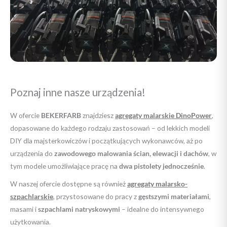
Poznaj inne nasze urządzenia!
W ofercie
BEKERFARB
znajdziesz
agregaty malarskie DinoPower
,
dopasowane do każdego rodzaju zastosowań – od lekkich modeli
DIY dla majsterkowiczów i początkujących wykonawców, aż po
urządzenia do
zawodowego malowania ścian, elewacji i dachów
, w
tym modele umożliwiające pracę na
dwa pistolety jednocześnie
.
W naszej ofercie dostępne są również
agregaty malarsko-
szpachlarskie
, przystosowane do pracy z
gęstszymi materiałami
,
masami i
szpachlami natryskowymi
– idealne do intensywnego
użytkowania.