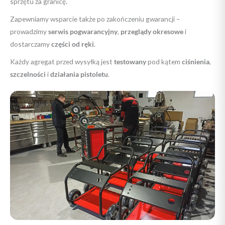
sprzętu za granicę.
Zapewniamy wsparcie także po zakończeniu gwarancji –
prowadzimy
serwis pogwarancyjny
,
przeglądy okresowe
i
dostarczamy
części od ręki
.
Każdy agregat przed wysyłką jest
testowany
pod kątem
ciśnienia
,
szczelności
i
działania pistoletu
.