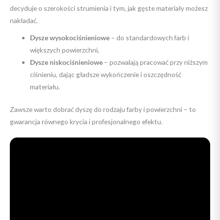
decyduje o szerokości strumienia i tym, jak gęste materiały możesz
nakładać.
Dysze wysokociśnieniowe
– do standardowych farb i
większych powierzchni,
Dysze niskociśnieniowe
– pozwalają pracować przy niższym
ciśnieniu, dając gładsze wykończenie i oszczędność
materiału.
Zawsze warto dobrać dyszę do rodzaju farby i powierzchni – to
gwarancja równego krycia i profesjonalnego efektu.