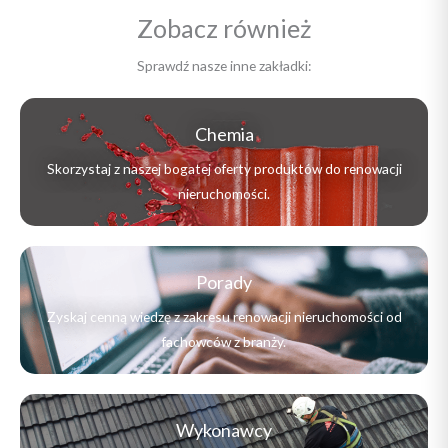
Zobacz również
Sprawdź nasze inne zakładki:
Chemia
Skorzystaj z naszej bogatej oferty produktów do renowacji
nieruchomości.
Porady
Zyskaj cenną wiedzę z zakresu renowacji nieruchomości od
fachowców z branży.
Wykonawcy