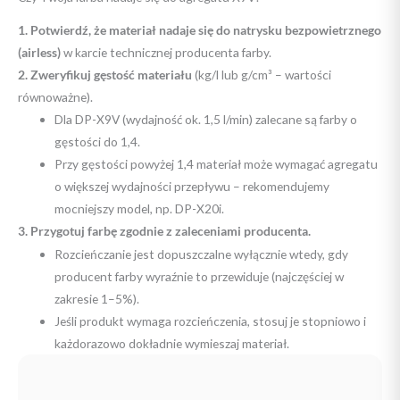
1. Potwierdź, że materiał nadaje się do natrysku bezpowietrznego
(airless)
w karcie technicznej producenta farby.
2. Zweryfikuj gęstość materiału
(kg/l lub g/cm³ – wartości
równoważne).
Dla DP-X9V (wydajność ok. 1,5 l/min) zalecane są farby o
gęstości do 1,4.
Przy gęstości powyżej 1,4 materiał może wymagać agregatu
o większej wydajności przepływu – rekomendujemy
mocniejszy model, np. DP-X20i.
3. Przygotuj farbę zgodnie z zaleceniami producenta.
Rozcieńczanie jest dopuszczalne wyłącznie wtedy, gdy
producent farby wyraźnie to przewiduje (najczęściej w
zakresie 1–5%).
Jeśli produkt wymaga rozcieńczenia, stosuj je stopniowo i
każdorazowo dokładnie wymieszaj materiał.