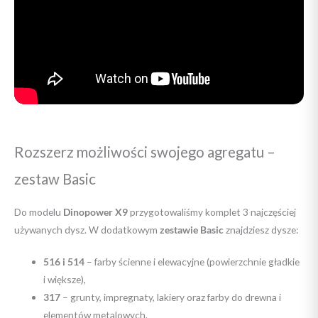
Rozszerz możliwości swojego agregatu –
zestaw Basic
Do modelu
Dinopower X9
przygotowaliśmy komplet 3 najczęściej
używanych dysz. W dodatkowym
zestawie Basic
znajdziesz dysze:
516 i 514
– farby ścienne i elewacyjne (powierzchnie gładkie
i większe),
317
– grunty, impregnaty, lakiery oraz farby do drewna i
elementów metalowych.