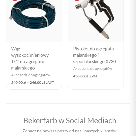
through
246,00 zł
Wąż
Pistolet do agregatu
wysokociśnieniowy
malarskiego i
1/4″ do agregatu
szpachlarskiego X730
malarskiego
Akcesoria do agregatów
Akcesoria do agregatów
430,00
zł
z VAT
240,00
zł
–
246,00
zł
z VAT
Bekerfarb w Social Mediach
Zobacz najnowsze posty od nas i naszych klientów: