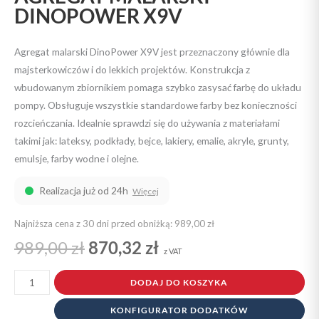
DINOPOWER X9V
Agregat malarski DinoPower X9V jest przeznaczony głównie dla
majsterkowiczów i do lekkich projektów. Konstrukcja z
wbudowanym zbiornikiem pomaga szybko zasysać farbę do układu
pompy. Obsługuje wszystkie standardowe farby bez konieczności
rozcieńczania. Idealnie sprawdzi się do używania z materiałami
takimi jak: lateksy, podkłady, bejce, lakiery, emalie, akryle, grunty,
emulsje, farby wodne i olejne.
Realizacja już od 24h
Więcej
Najniższa cena z 30 dni przed obniżką: 989,00 zł
Original
Current
989,00
zł
870,32
zł
z VAT
price
price
ilość
DODAJ DO KOSZYKA
Agregat
was:
is:
KONFIGURATOR DODATKÓW
malarski