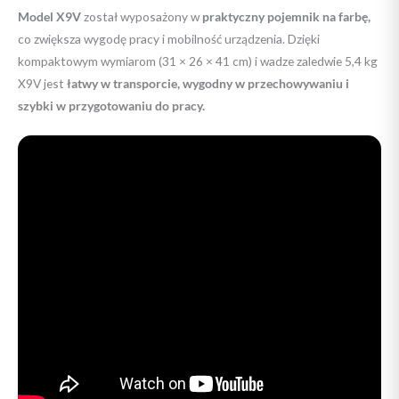
Model X9V
został wyposażony w
praktyczny pojemnik na farbę,
co zwiększa wygodę pracy i mobilność urządzenia. Dzięki
kompaktowym wymiarom (31 × 26 × 41 cm) i wadze zaledwie 5,4 kg
X9V jest
łatwy w transporcie, wygodny w przechowywaniu i
szybki w przygotowaniu do pracy.