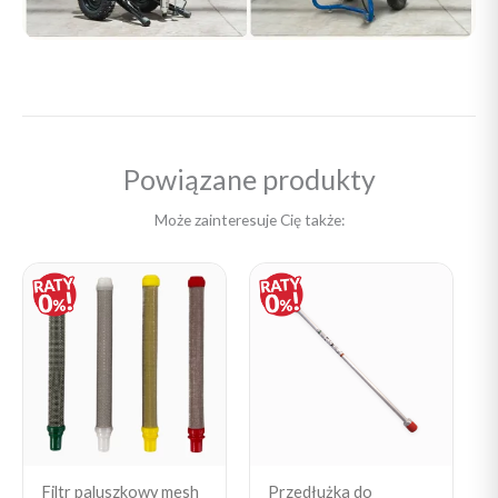
Powiązane produkty
Może zainteresuje Cię także:
Price
range:
45,00 zł
through
110,00 zł
Filtr paluszkowy mesh
Przedłużka do