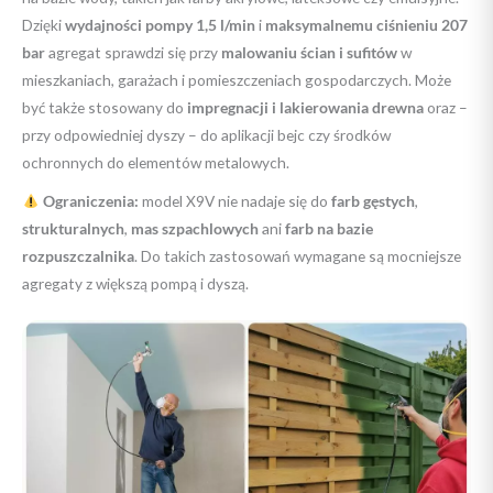
Dzięki
wydajności pompy 1,5 l/min
i
maksymalnemu ciśnieniu 207
bar
agregat sprawdzi się przy
malowaniu ścian i sufitów
w
mieszkaniach, garażach i pomieszczeniach gospodarczych. Może
być także stosowany do
impregnacji i lakierowania drewna
oraz –
przy odpowiedniej dyszy – do aplikacji bejc czy środków
ochronnych do elementów metalowych.
Ograniczenia:
model X9V nie nadaje się do
farb gęstych
,
strukturalnych
,
mas szpachlowych
ani
farb na bazie
rozpuszczalnika
. Do takich zastosowań wymagane są mocniejsze
agregaty z większą pompą i dyszą.