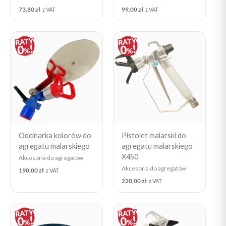
73,80
zł
99,00
zł
z VAT
z VAT
Odcinarka kolorów do
Pistolet malarski do
agregatu malarskiego
agregatu malarskiego
X450
Akcesoria do agregatów
Akcesoria do agregatów
190,00
zł
z VAT
220,00
zł
z VAT
Price
range:
240,00 zł