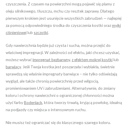
czyszczenia. Z czasem na powierzchni mogą pojawić się plamy z
oleju silnikowego, tłuszczu, mchu czy resztek zaprawy. Dlatego
pierwszym krokiem jest usunięcie wszystkich zabrudzeń — najlepiej
za pomocą odpowiedniego środka do czyszczenia kostki oraz
myjki
ciśnieniowej
lub
szczotki
.
Gdy nawierzchnia będzie już czysta i sucha, można przejść do
właściwej impregnacji. W zależności od efektu, jaki chcesz uzyskać,
możesz wybrać
impregnat bezbarwny
,
z efektem mokrej kostki
lub
barwiący
. Jeśli Twoja kostka jest poszarzała i wyblakła, świetnie
sprawdzą się właśnie impregnaty barwiące – nie tylko odświeżają
wygląd, ale także chronią powierzchnię przed wilgocią,
promieniowaniem UV i zabrudzeniami. Alternatywnie, do zmiany
koloru i ochrony nawierzchni o ograniczonej chłonności można
użyć farby
Bodenlack
, która tworzy trwałą, kryjącą powłokę, idealną
na podjazdy czy miejsca o intensywnym ruchu.
Nie musisz też ograniczać się do klasycznego szarego koloru.