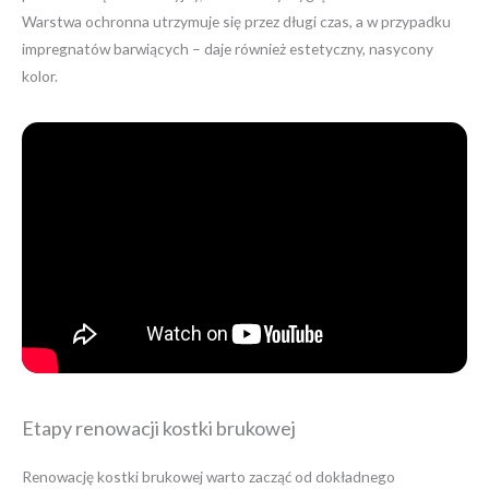
Warstwa ochronna utrzymuje się przez długi czas, a w przypadku
impregnatów barwiących – daje również estetyczny, nasycony
kolor.
Etapy renowacji kostki brukowej
Renowację kostki brukowej warto zacząć od dokładnego