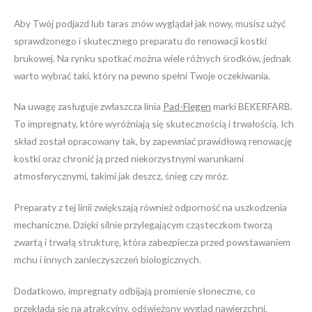
Aby Twój podjazd lub taras znów wyglądał jak nowy, musisz użyć
sprawdzonego i skutecznego preparatu do renowacji kostki
brukowej. Na rynku spotkać można wiele różnych środków, jednak
warto wybrać taki, który na pewno spełni Twoje oczekiwania.
Na uwagę zasługuje zwłaszcza linia
Pad-Flegen
marki BEKERFARB.
To impregnaty, które wyróżniają się skutecznością i trwałością. Ich
skład został opracowany tak, by zapewniać prawidłową renowację
kostki oraz chronić ją przed niekorzystnymi warunkami
atmosferycznymi, takimi jak deszcz, śnieg czy mróz.
Preparaty z tej linii zwiększają również odporność na uszkodzenia
mechaniczne. Dzięki silnie przylegającym cząsteczkom tworzą
zwartą i trwałą strukturę, która zabezpiecza przed powstawaniem
mchu i innych zanieczyszczeń biologicznych.
Dodatkowo, impregnaty odbijają promienie słoneczne, co
przekłada się na atrakcyjny, odświeżony wygląd nawierzchni.