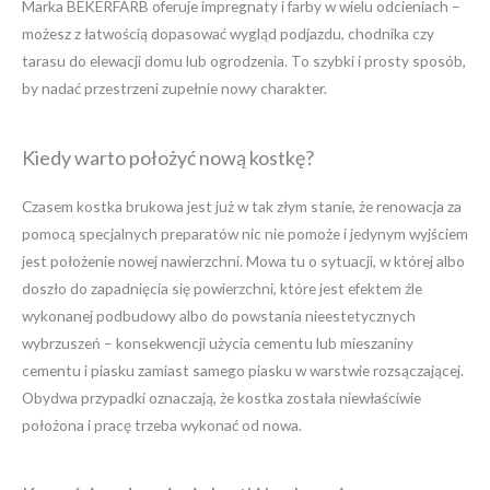
Marka BEKERFARB oferuje impregnaty i farby w wielu odcieniach –
możesz z łatwością dopasować wygląd podjazdu, chodnika czy
tarasu do elewacji domu lub ogrodzenia. To szybki i prosty sposób,
by nadać przestrzeni zupełnie nowy charakter.
Kiedy warto położyć nową kostkę?
Czasem kostka brukowa jest już w tak złym stanie, że renowacja za
pomocą specjalnych preparatów nic nie pomoże i jedynym wyjściem
jest położenie nowej nawierzchni. Mowa tu o sytuacji, w której albo
doszło do zapadnięcia się powierzchni, które jest efektem źle
wykonanej podbudowy albo do powstania nieestetycznych
wybrzuszeń – konsekwencji użycia cementu lub mieszaniny
cementu i piasku zamiast samego piasku w warstwie rozsączającej.
Obydwa przypadki oznaczają, że kostka została niewłaściwie
położona i pracę trzeba wykonać od nowa.